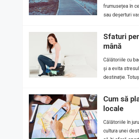
frumusețea în ce
sau deșerturi vas
Sfaturi pe
mână
Călătoriile cu b
și a evita stresu
destinație. Totu
Cum să plan
locale
Călătoriile în ju
cultura unei dest