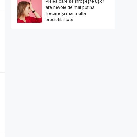
Pielea care se înroșește ușor
are nevoie de mai puțină
frecare și mai multă
predictibilitate