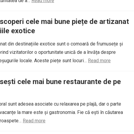
rtunitatea de a…
Read more
coperi cele mai bune piețe de artizanat
iile exotice
anat din destinațiile exotice sunt o comoară de frumusețe și
erind vizitatorilor o oportunitate unică de a învăța despre
teșugurile locale. Aceste piețe sunt locuri…
Read more
ești cele mai bune restaurante de pe
toral sunt adesea asociate cu relaxarea pe plajă, dar o parte
 vacanțe la mare este și gastronomia. Fie că ești în căutarea
proaspete…
Read more