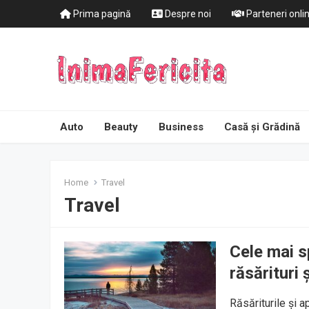
Prima pagină
Despre noi
Parteneri onli
Auto
Beauty
Business
Casă și Grădină
Home
Travel
Travel
Cele mai s
răsărituri
Răsăriturile și 