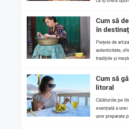
că îți oferă opo
Cum să des
în destinaț
Piețele de artiz
autenticitate, of
tradițiile și meș
Cum să găs
litoral
Călătoriile pe li
esențială a unei
unor preparate 