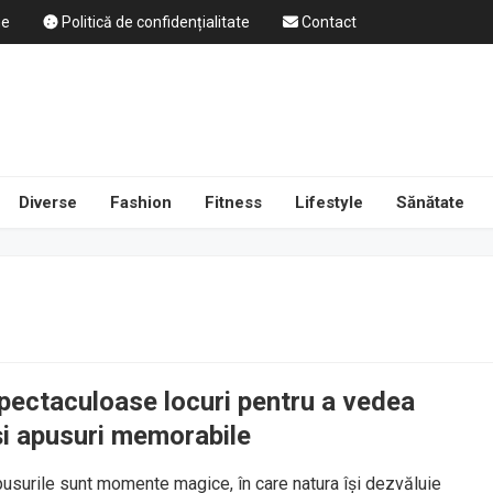
ne
Politică de confidențialitate
Contact
Diverse
Fashion
Fitness
Lifestyle
Sănătate
pectaculoase locuri pentru a vedea
 și apusuri memorabile
apusurile sunt momente magice, în care natura își dezvăluie