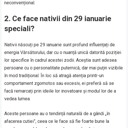
neconvențional.
2.
Ce face nativii din 29 ianuarie
speciali?
Nativii născuți pe 29 ianuarie sunt profund influențați de
energia Vărsătorului, dar cu o nuanță unică datorită poziției
lor specifice în cadrul acestei zodii. Aceștia sunt adesea
persoane cu o personalitate puternică, dar mai puțin vizibile
în mod tradițional. În loc să atragă atenția printr-un
comportament zgomotos sau excesiv, ei preferă să se
facă remarcați prin ideile lor inovatoare și modul lor de a
vedea lumea.
Aceste persoane au o tendință naturală de a gândi „în
afacerea cutiei”, ceea ce le face să fie foarte bune la