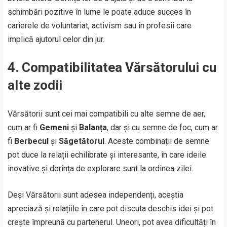
schimbări pozitive în lume le poate aduce succes în
carierele de voluntariat, activism sau în profesii care
implică ajutorul celor din jur.
4.
Compatibilitatea Vărsătorului cu
alte zodii
Vărsătorii sunt cei mai compatibili cu alte semne de aer,
cum ar fi
Gemeni
și
Balanța
, dar și cu semne de foc, cum ar
fi
Berbecul
și
Săgetătorul
. Aceste combinații de semne
pot duce la relații echilibrate și interesante, în care ideile
inovative și dorința de explorare sunt la ordinea zilei.
Deși Vărsătorii sunt adesea independenți, aceștia
apreciază și relațiile în care pot discuta deschis idei și pot
crește împreună cu partenerul. Uneori, pot avea dificultăți în