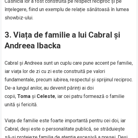
Căsnicia lor a fost construită pe respect reciproc și pe
înțelegere, fiind un exemplu de relație sănătoasă în lumea
showbiz-ului.
3.
Viața de familie a lui Cabral și
Andreea Ibacka
Cabral și Andreea sunt un cuplu care pune accent pe familie,
iar viața lor de zi cu zi este construită pe valori
fundamentale, precum iubirea, respectul și sprijinul reciproc.
De-a lungul anilor, au devenit părinți ai doi
copii,
Toma
și
Celeste
, iar cei patru formează o familie
unită și fericită.
Viața de familie este foarte importantă pentru cei doi, iar
Cabral, deși este o personalitate publică, se străduiește
să-și protejeze familia de atenția excesivă a presei. Deși