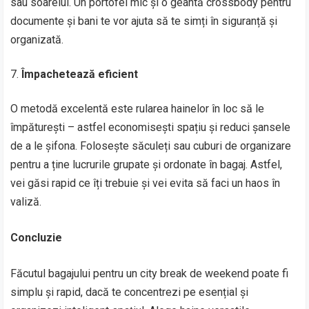
sau soarelui. Un portofel mic și o geantă crossbody pentru
documente și bani te vor ajuta să te simți în siguranță și
organizată.
Împachetează eficient
O metodă excelentă este rularea hainelor în loc să le
împăturești – astfel economisești spațiu și reduci șansele
de a le șifona. Folosește săculeți sau cuburi de organizare
pentru a ține lucrurile grupate și ordonate în bagaj. Astfel,
vei găsi rapid ce îți trebuie și vei evita să faci un haos în
valiză.
Concluzie
Făcutul bagajului pentru un city break de weekend poate fi
simplu și rapid, dacă te concentrezi pe esențial și