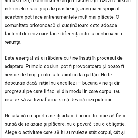
atmosfera și comunitatea din jurul activității. Dacă te înscrii
într-un club sau grup de practicanți, energia și sprijinul
acestora pot face antrenamentele mult mai plăcute. O
comunitate prietenoasă și susținătoare este adesea
factorul decisiv care face diferența între a continua și a
renunța.
Este esențial să ai răbdare cu tine însuți în procesul de
adaptare. Primele sesiuni pot fi provocatoare și poate fi
nevoie de timp pentru a te simți în largul tău. Nu te
descuraja dacă inițial nu excellezi – bucuria vine și din
progresul pe care îl faci și din modul în care corpul tău
începe să se transforme și să devină mai puternic.
Nu uita că un sport care îți aduce bucurie trebuie să fie o
sursă de relaxare și plăcere, nu o povară sau o obligație.
Alege o activitate care să îți stimuleze atât corpul, cât și