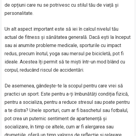
de opțiuni care nu se potrivesc cu stilul tău de viață și
personalitate.
Un alt aspect important este să iei în calcul nivelul tău
actual de fitness și sănătatea generală. Dacă ești la început
sau ai anumite probleme medicale, sporturile cu impact
redus, precum înotul, yoga sau mersul pe bicicletă, pot fi
ideale. Acestea îți permit să te miști într-un mod blând cu
corpul, reducând riscul de accidentări.
De asemenea, gândește-te la scopul pentru care vrei să
practici un sport. Este pentru a-ți îmbunătăți condiția fizică,
pentru a socializa, pentru a reduce stresul sau poate pentru
a te distra? Unele sporturi, cum ar fi baschetul sau fotbalul,
pot crea un puternic sentiment de apartenență și
socializare, în timp ce altele, cum ar fi alergarea sau
drumețiile, oferă un timp valoros de reflecție și relaxare.