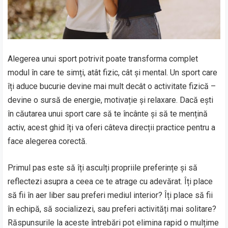
Alegerea unui sport potrivit poate transforma complet
modul în care te simți, atât fizic, cât și mental. Un sport care
îți aduce bucurie devine mai mult decât o activitate fizică –
devine o sursă de energie, motivație și relaxare. Dacă ești
în căutarea unui sport care să te încânte și să te mențină
activ, acest ghid îți va oferi câteva direcții practice pentru a
face alegerea corectă.
Primul pas este să îți asculți propriile preferințe și să
reflectezi asupra a ceea ce te atrage cu adevărat. Îți place
să fii în aer liber sau preferi mediul interior? Îți place să fii
în echipă, să socializezi, sau preferi activități mai solitare?
Răspunsurile la aceste întrebări pot elimina rapid o mulțime