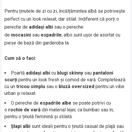
Pentru ținutele de zi cu zi, încălțămintea albă se potrivește
perfect cu un look relaxat, dar stilat. Indiferent că porți o
pereche de
adidași albi
sau o pereche
de
mocasini
sau
espadrile
, albii sunt ușor de asortat cu
piese de bază din garderoba ta.
Cum să o faci:
Poartă
adidași albi
cu
blugi skinny
sau
pantaloni
scurți
pentru un look fresh și comod de vară. Completează
cu un
tricou simplu
sau o
bluză oversized
pentru un vibe
urban și relaxat.
O pereche de
espadrile albe
se poate potrivi cu
o
rochie de vară
din material lejer, ca bumbac sau in,
pentru o ținută feminină și stilată.
Șlapi albi
sunt ideali pentru o ținută casual de plajă sau