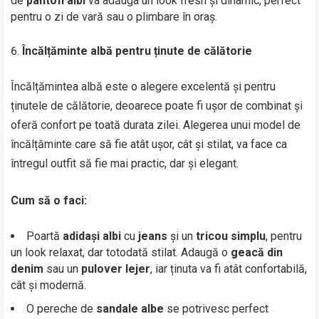
de
pantofi albi
va adăuga un look fresh și dinamic, perfect
pentru o zi de vară sau o plimbare în oraș.
Încălțăminte albă pentru ținute de călătorie
Încălțămintea albă este o alegere excelentă și pentru
ținutele de călătorie, deoarece poate fi ușor de combinat și
oferă confort pe toată durata zilei. Alegerea unui model de
încălțăminte care să fie atât ușor, cât și stilat, va face ca
întregul outfit să fie mai practic, dar și elegant.
Cum să o faci:
Poartă
adidași albi
cu
jeans
și un
tricou simplu
, pentru
un look relaxat, dar totodată stilat. Adaugă o
geacă din
denim
sau un
pulover lejer
, iar ținuta va fi atât confortabilă,
cât și modernă.
O pereche de
sandale albe
se potrivesc perfect