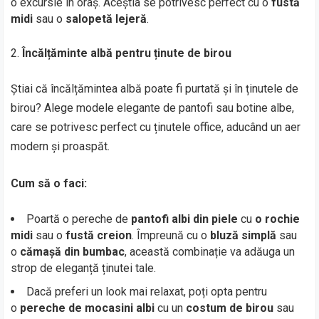
o excursie în oraș. Aceștia se potrivesc perfect cu o
fustă
midi
sau o
salopetă lejeră
.
Încălțăminte albă pentru ținute de birou
Știai că încălțămintea albă poate fi purtată și în ținutele de
birou? Alege modele elegante de pantofi sau botine albe,
care se potrivesc perfect cu ținutele office, aducând un aer
modern și proaspăt.
Cum să o faci:
Poartă o pereche de
pantofi albi din piele
cu
o rochie
midi
sau o
fustă creion
. Împreună cu o
bluză simplă
sau
o
cămașă din bumbac
, această combinație va adăuga un
strop de eleganță ținutei tale.
Dacă preferi un look mai relaxat, poți opta pentru
o
pereche de mocasini albi
cu un
costum de birou
sau