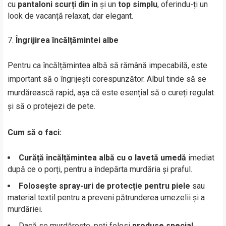
cu
pantaloni scurți din in
și un
top simplu
, oferindu-ți un
look de vacanță relaxat, dar elegant.
Îngrijirea încălțămintei albe
Pentru ca încălțămintea albă să rămână impecabilă, este
important să o îngrijești corespunzător. Albul tinde să se
murdărească rapid, așa că este esențial să o cureți regulat
și să o protejezi de pete.
Cum să o faci:
Curăță încălțămintea albă cu o lavetă umedă
imediat
după ce o porți, pentru a îndepărta murdăria și praful.
Folosește spray-uri de protecție pentru piele
sau
material textil pentru a preveni pătrunderea umezelii și a
murdăriei.
Dacă se murdărește, poți folosi
produse special