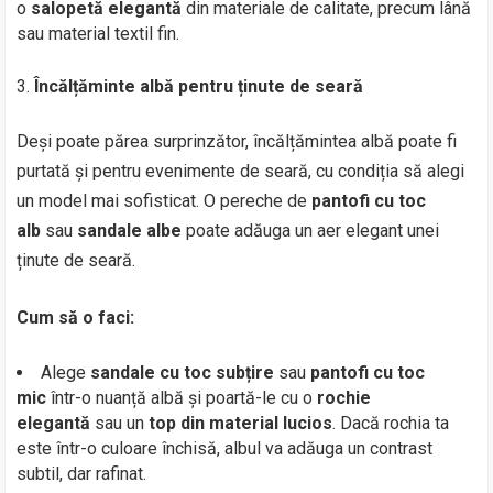
o
salopetă elegantă
din materiale de calitate, precum lână
sau material textil fin.
Încălțăminte albă pentru ținute de seară
Deși poate părea surprinzător, încălțămintea albă poate fi
purtată și pentru evenimente de seară, cu condiția să alegi
un model mai sofisticat. O pereche de
pantofi cu toc
alb
sau
sandale albe
poate adăuga un aer elegant unei
ținute de seară.
Cum să o faci:
Alege
sandale cu toc subțire
sau
pantofi cu toc
mic
într-o nuanță albă și poartă-le cu o
rochie
elegantă
sau un
top din material lucios
. Dacă rochia ta
este într-o culoare închisă, albul va adăuga un contrast
subtil, dar rafinat.