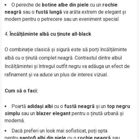
O pereche de
botine albe din piele
cu un
rochie
neagră
sau o
fustă lungă
va arăta extrem de elegant și
modern pentru o petrecere sau un eveniment special.
Încălțăminte albă cu ținute all-black
O combinație clasică și sigură este să porți încălțăminte
albă cu o ținută complet neagră. Contrastul dintre albul
încălțămintei și întregul outfit negru va adăuga un efect de
rafinament și va aduce un plus de interes vizual.
Cum să o faci:
Poartă
adidași albi
cu o
fustă neagră
și un
top negru
simplu
sau un
blazer elegant
pentru o ținută urbană și
modernă.
Dacă preferi un look mai sofisticat, poți opta
pentru
pantofi albi din piele
cu o
rochie neagră
sau