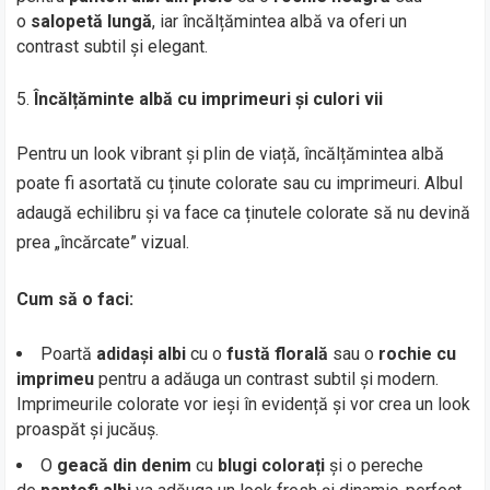
o
salopetă lungă
, iar încălțămintea albă va oferi un
contrast subtil și elegant.
Încălțăminte albă cu imprimeuri și culori vii
Pentru un look vibrant și plin de viață, încălțămintea albă
poate fi asortată cu ținute colorate sau cu imprimeuri. Albul
adaugă echilibru și va face ca ținutele colorate să nu devină
prea „încărcate” vizual.
Cum să o faci:
Poartă
adidași albi
cu o
fustă florală
sau o
rochie cu
imprimeu
pentru a adăuga un contrast subtil și modern.
Imprimeurile colorate vor ieși în evidență și vor crea un look
proaspăt și jucăuș.
O
geacă din denim
cu
blugi colorați
și o pereche