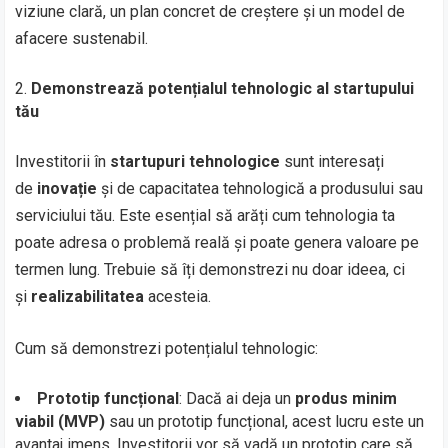
viziune clară, un plan concret de creștere și un model de
afacere sustenabil.
Demonstrează potențialul tehnologic al startupului
tău
Investitorii în
startupuri tehnologice
sunt interesați
de
inovație
și de capacitatea tehnologică a produsului sau
serviciului tău. Este esențial să arăți cum tehnologia ta
poate adresa o problemă reală și poate genera valoare pe
termen lung. Trebuie să îți demonstrezi nu doar ideea, ci
și
realizabilitatea
acesteia.
Cum să demonstrezi potențialul tehnologic:
Prototip funcțional
: Dacă ai deja un
produs minim
viabil (MVP)
sau un prototip funcțional, acest lucru este un
avantaj imens. Investitorii vor să vadă un prototip care să