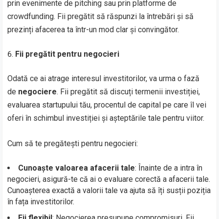
prin evenimente de pitching sau prin platforme de
crowdfunding. Fii pregătit să răspunzi la întrebări și să
prezinți afacerea ta într-un mod clar și convingător.
Fii pregătit pentru negocieri
Odată ce ai atrage interesul investitorilor, va urma o fază
de
negociere
. Fii pregătit să discuți termenii investiției,
evaluarea startupului tău, procentul de capital pe care îl vei
oferi în schimbul investiției și așteptările tale pentru viitor.
Cum să te pregătești pentru negocieri:
Cunoaște valoarea afacerii tale
: Înainte de a intra în
negocieri, asigură-te că ai o evaluare corectă a afacerii tale.
Cunoașterea exactă a valorii tale va ajuta să îți susții poziția
în fața investitorilor.
Fii flexibil
: Negocierea presupune compromisuri. Fii