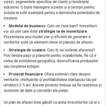
vizezi, segmentele specifice de clienți și tendințele
industriei. O bună înțelegere a pieței și a cerinței pentru
soluția ta este esențială pentru a demonstra potențialul de
creștere.
Modelul de business
: Cum vei face bani? Investitorii
vor să știe care este
strategie ta de monetizare
.
Prezentarea unui model clar și eficient de generare a
veniturilor este un element-cheie al planului de afaceri.
Strategia de scalare
: Cum îți vei extinde afacerea?
Poți detalia pașii și planurile pentru scalabilitate, fie că e
vorba de extinderea geografică, diversificarea produselor
sau creșterea echipei.
Proiecții financiare
: Oferă estimări clare despre
veniturile, cheltuielile și profitabilitatea startupului tău pe
următorii 3-5 ani. Aceste proiecții trebuie să fie realistice și
susținute de date și cercetări ale pieței.
Un plan de afaceri bine gândit va arăta investitorilor că ai o