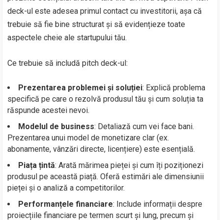
deck-ul este adesea primul contact cu investitorii, așa că
trebuie să fie bine structurat și să evidențieze toate
aspectele cheie ale startupului tău.
Ce trebuie să includă pitch deck-ul:
Prezentarea problemei și soluției
: Explică problema
specifică pe care o rezolvă produsul tău și cum soluția ta
răspunde acestei nevoi.
Modelul de business
: Detaliază cum vei face bani.
Prezentarea unui model de monetizare clar (ex.
abonamente, vânzări directe, licențiere) este esențială.
Piața țintă
: Arată mărimea pieței și cum îți poziționezi
produsul pe această piață. Oferă estimări ale dimensiunii
pieței și o analiză a competitorilor.
Performanțele financiare
: Include informații despre
proiecțiile financiare pe termen scurt și lung, precum și