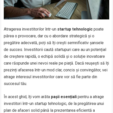
Atragerea investitorilor într-un
startup tehnologic
poate
părea o provocare, dar cu o abordare strategică și o
pregătire adecvată, poți să îți crești semnificativ șansele
de succes. Investitorii caută startupuri care au un potențial
de creștere rapidă, o echipă solidă și o soluție inovatoare
care răspunde unei nevoi reale pe piață. Dacă reușești să îți
prezinți afacerea într-un mod clar, concis și convingător, vei
atrage interesul investitorilor care vor să fie parte din
succesul tău.
În acest ghid, îți vom arăta
pașii esențiali
pentru a atrage
investitori într-un startup tehnologic, de la pregătirea unui
plan de afaceri solid până la prezentarea eficientă a