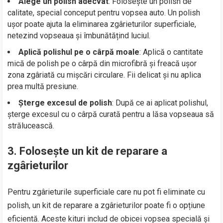
Alege un polish adecvat
: Folosește un polish de
calitate, special conceput pentru vopsea auto. Un polish
ușor poate ajuta la eliminarea zgârieturilor superficiale,
netezind vopseaua și îmbunătățind luciul.
Aplică polishul pe o cârpă moale
: Aplică o cantitate
mică de polish pe o cârpă din microfibră și freacă ușor
zona zgâriată cu mișcări circulare. Fii delicat și nu aplica
prea multă presiune.
Șterge excesul de polish
: După ce ai aplicat polishul,
șterge excesul cu o cârpă curată pentru a lăsa vopseaua să
strălucească.
3.
Folosește un kit de reparare a
zgârieturilor
Pentru zgârieturile superficiale care nu pot fi eliminate cu
polish, un kit de reparare a zgârieturilor poate fi o opțiune
eficientă. Aceste kituri includ de obicei vopsea specială și