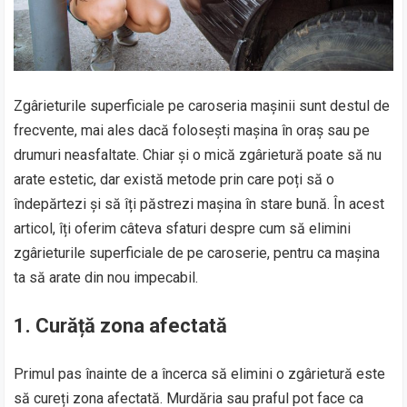
Zgârieturile superficiale pe caroseria mașinii sunt destul de
frecvente, mai ales dacă folosești mașina în oraș sau pe
drumuri neasfaltate. Chiar și o mică zgârietură poate să nu
arate estetic, dar există metode prin care poți să o
îndepărtezi și să îți păstrezi mașina în stare bună. În acest
articol, îți oferim câteva sfaturi despre cum să elimini
zgârieturile superficiale de pe caroserie, pentru ca mașina
ta să arate din nou impecabil.
1.
Curăță zona afectată
Primul pas înainte de a încerca să elimini o zgârietură este
să cureți zona afectată. Murdăria sau praful pot face ca