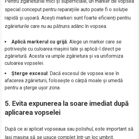
Pentru zgârieturile mici și superficiale, un marker de vopsea
special conceput pentru reparațiile auto poate fi o soluție
rapidă și ușoară. Acești markeri sunt foarte eficienți pentru
zgârieturile care nu au pătruns adânc în vopsea.
Aplică markerul cu grijă
: Alege un marker care se
potrivește cu culoarea mașinii tale și aplică-l direct pe
zgârietură. Acesta va umple zgârietura și va uniformiza
culoarea vopselei.
Șterge excesul
: Dacă excesul de vopsea iese în
afacerea zgârieturii, folosește o cârpă moale și umedă
pentru a șterge ușor zona.
5.
Evita expunerea la soare imediat după
aplicarea vopselei
După ce ai aplicat vopseaua sau polishul, este important să
lași mașina să se usuce complet într-un loc umbrit.