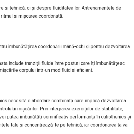
 și tehnică, ci și despre fluiditatea lor. Antrenamentele de
 ritmul și mișcarea coordonată.
ntru îmbunătățirea coordonării mână-ochi și pentru dezvoltarea
asta include tranziții fluide între posturi care îți îmbunătățesc
ișcările corpului într-un mod fluid și eficient.
henics necesită o abordare combinată care implică dezvoltarea
ontrolului mișcărilor. Prin integrarea exercițiilor de stabilitate,
, vei putea îmbunătăți semnificativ performanța în calisthenics și
ntele tale și concentrează-te pe tehnică, iar coordonarea ta va