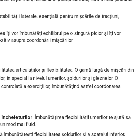
 stabilității laterale, esențială pentru mișcările de tracțiuni,
ea îți vor îmbunătăți echilibrul pe o singură picior și îți vor
ozitiv asupra coordonării mișcărilor.
tatea articulațiilor și flexibilitatea. O gamă largă de mișcări din
r, în special la nivelul umerilor, șoldurilor și gleznelor. O
 controlată a exercițiilor, îmbunătățind astfel coordonarea.
a încheieturilor
: Îmbunătățirea flexibilității umerilor te ajută să
-un mod mai fluid.
 îmbunătățești flexibilitatea șoldurilor și a spatelui inferior,