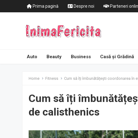
Prima pagină
Despre noi
Parteneri onli
Auto
Beauty
Business
Casă și Grădină
Home
Fitness
Cum să îți îmbunătățești coordonarea în ex
Cum să îți îmbunătățeșt
de calisthenics