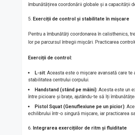
îmbunătățirea coordonării globale și a capacității de
Exerciții de control și stabilitate în mișcare
Pentru a îmbunătăți coordonarea în calisthenics, tre
lor pe parcursul întregii mișcări. Practicarea contro
Exerciții de control:
L-sit
: Aceasta este o mișcare avansată care te aj
stabilitatea centrului corpului.
Handstand (stând pe mâini)
: Acesta este un ex
între picioare și brațe, ajutându-te să îți îmbunătățe
Pistol Squat (Genuflexiune pe un picior)
: Ace
echilibrului într-o singură mișcare, iar practicarea s
Integrarea exercițiilor de ritm și fluiditate