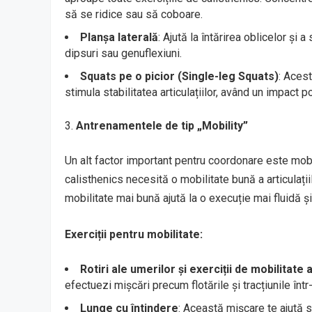
să se ridice sau să coboare.
Planșa laterală
: Ajută la întărirea oblicelor și a
dipsuri sau genuflexiuni.
Squats pe o picior (Single-leg Squats)
: Acest
stimula stabilitatea articulațiilor, având un impact p
Antrenamentele de tip „Mobility”
Un alt factor important pentru coordonare este mobili
calisthenics necesită o mobilitate bună a articulațiilo
mobilitate mai bună ajută la o execuție mai fluidă și
Exerciții pentru mobilitate:
Rotiri ale umerilor și exerciții de mobilitate 
efectuezi mișcări precum flotările și tracțiunile într
Lunge cu întindere
: Această mișcare te ajută să