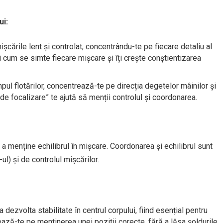
ui:
ișcările lent și controlat, concentrându-te pe fiecare detaliu al
egi cum se simte fiecare mișcare și îți crește conștientizarea
mpul flotărilor, concentrează-te pe direcția degetelor mâinilor și
 de focalizare” te ajută să menții controlul și coordonarea.
 a menține echilibrul în mișcare. Coordonarea și echilibrul sunt
ul) și de controlul mișcărilor.
dezvolta stabilitate în centrul corpului, fiind esențial pentru
ează-te pe menținerea unei poziții corecte, fără a lăsa șoldurile