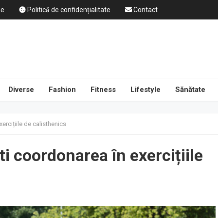
ne
Politică de confidențialitate
Contact
Diverse
Fashion
Fitness
Lifestyle
Sănătate
ercițiile de calisthenics
i coordonarea în exercițiile