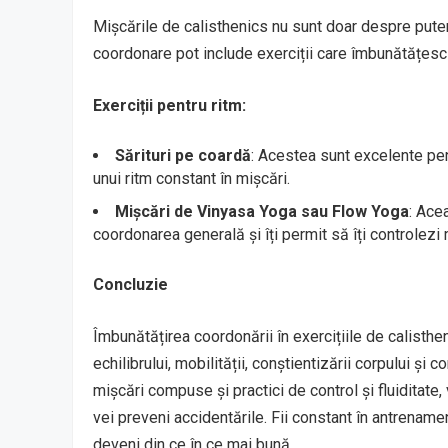
Mișcările de calisthenics nu sunt doar despre putere
coordonare pot include exerciții care îmbunătățesc
Exerciții pentru ritm:
Sărituri pe coardă
: Acestea sunt excelente pe
unui ritm constant în mișcări.
Mișcări de Vinyasa Yoga sau Flow Yoga
: Ace
coordonarea generală și îți permit să îți controlezi m
Concluzie
Îmbunătățirea coordonării în exercițiile de calist
echilibrului, mobilității, conștientizării corpului și c
mișcări compuse și practici de control și fluiditate
vei preveni accidentările. Fii constant în antrename
deveni din ce în ce mai bună.