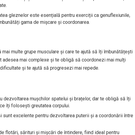
ate.
atea gleznelor este esențială pentru exerciții ca genuflexiunile,
a îmbunătăți gama de mișcare și coordonarea.
 mai multe grupe musculare și care te ajută să îți îmbunătățești
nt adesea mai complexe și te obligă să coordonezi mai mulți
dificultate și te ajută să progresezi mai repede.
 dezvoltarea mușchilor spatelui și brațelor, dar te obligă să îți
ce îți folosești greutatea corpului.
și sunt excelente pentru dezvoltarea puterii și a coordonării între
 flotări, sărituri și mișcări de întindere, fiind ideal pentru