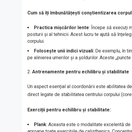
Cum să îți îmbunătățești conștientizarea corpul
Practica mișcărilor lente
: Începe să execuți m
posturii și al tehnicii. Acest lucru te ajută să înțel
corpului.
Folosește unii indici vizuali
: De exemplu, în ti
pe alinierea umerilor și a șoldurilor. Aceste „puncte
Antrenamente pentru echilibru și stabilitate
Un aspect esențial al coordonării este abilitatea de
direct legate de stabilitatea centrului corpului (core-
Exerciții pentru echilibru și stabilitate:
Plank
: Aceasta este o modalitate excelentă de a 
aproape toate exercițiile de calisthenics. Concentr