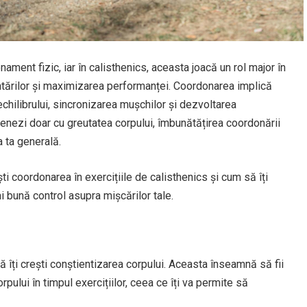
ment fizic, iar în calisthenics, aceasta joacă un rol major în
ntărilor și maximizarea performanței. Coordonarea implică
 echilibrului, sincronizarea mușchilor și dezvoltarea
ntrenezi doar cu greutatea corpului, îmbunătățirea coordonării
 ta generală.
ști coordonarea în exercițiile de calisthenics și cum să îți
 bună control asupra mișcărilor tale.
 îți crești conștientizarea corpului. Aceasta înseamnă să fii
pului în timpul exercițiilor, ceea ce îți va permite să