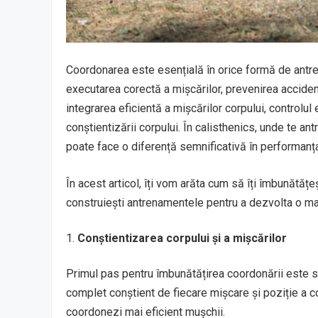
Coordonarea este esențială în orice formă de antrena
executarea corectă a mișcărilor, prevenirea accide
integrarea eficientă a mișcărilor corpului, controlul
conștientizării corpului. În calisthenics, unde te a
poate face o diferență semnificativă în performanța
În acest articol, îți vom arăta cum să îți îmbunătățe
construiești antrenamentele pentru a dezvolta o mai
Conștientizarea corpului și a mișcărilor
Primul pas pentru îmbunătățirea coordonării este să
complet conștient de fiecare mișcare și poziție a cor
coordonezi mai eficient mușchii.