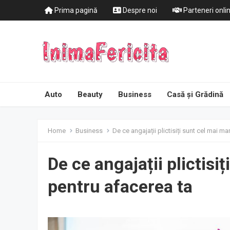
Prima pagină
Despre noi
Parteneri onli
Auto
Beauty
Business
Casă și Grădină
Home
Business
De ce angajații plictisiți sunt cel mai m
De ce angajații plictisi
pentru afacerea ta