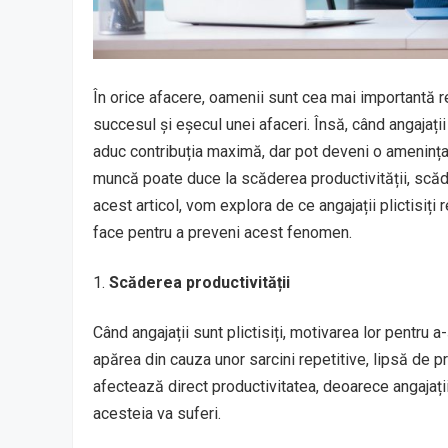
În orice afacere, oamenii sunt cea mai importantă res
succesul și eșecul unei afaceri. Însă, când angajații 
aduc contribuția maximă, dar pot deveni o amenințare 
muncă poate duce la scăderea productivității, scăder
acest articol, vom explora de ce angajații plictisiți
face pentru a preveni acest fenomen.
Scăderea productivității
Când angajații sunt plictisiți, motivarea lor pentru a
apărea din cauza unor sarcini repetitive, lipsă de p
afectează direct productivitatea, deoarece angajații 
acesteia va suferi.