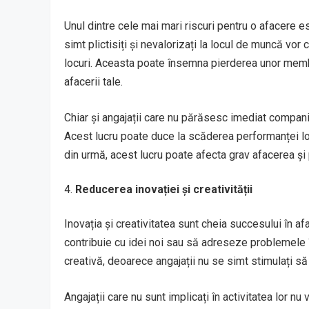
Unul dintre cele mai mari riscuri pentru o afacere es
simt plictisiți și nevalorizați la locul de muncă vor
locuri. Aceasta poate însemna pierderea unor membri
afacerii tale.
Chiar și angajații care nu părăsesc imediat compania
Acest lucru poate duce la scăderea performanței lor 
din urmă, acest lucru poate afecta grav afacerea și 
Reducerea inovației și creativității
Inovația și creativitatea sunt cheia succesului în afac
contribuie cu idei noi sau să adreseze problemele 
creativă, deoarece angajații nu se simt stimulați să
Angajații care nu sunt implicați în activitatea lor nu