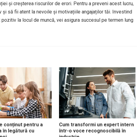
ției și creșterea riscurilor de erori. Pentru a preveni acest lucru,
i să fii atent la nevoile și motivațiile angajaților tăi. Investind
t pozitiv la locul de muncă, vei asigura succesul pe termen lung
de conținut pentru a
Cum transformi un expert intern
a în legătură cu
într-o voce recognoscibilă în
noi
industrie