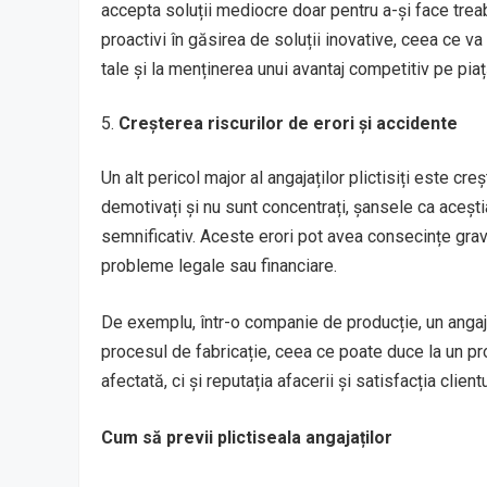
accepta soluții mediocre doar pentru a-și face treab
proactivi în găsirea de soluții inovative, ceea ce va
tale și la menținerea unui avantaj competitiv pe piaț
Creșterea riscurilor de erori și accidente
Un alt pericol major al angajaților plictisiți este cre
demotivați și nu sunt concentrați, șansele ca aceșt
semnificativ. Aceste erori pot avea consecințe grave
probleme legale sau financiare.
De exemplu, într-o companie de producție, un angajat
procesul de fabricație, ceea ce poate duce la un pr
afectată, ci și reputația afacerii și satisfacția clientu
Cum să previi plictiseala angajaților