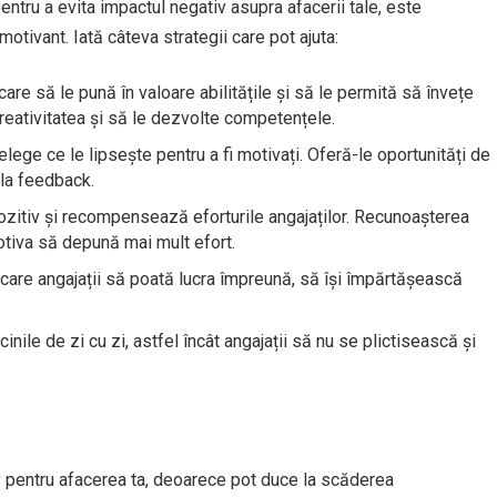
pentru a evita impactul negativ asupra afacerii tale, este
otivant. Iată câteva strategii care pot ajuta:
care să le pună în valoare abilitățile și să le permită să învețe
creativitatea și să le dezvolte competențele.
țelege ce le lipsește pentru a fi motivați. Oferă-le oportunități de
 la feedback.
itiv și recompensează eforturile angajaților. Recunoașterea
motiva să depună mai mult efort.
are angajații să poată lucra împreună, să își împărtășească
inile de zi cu zi, astfel încât angajații să nu se plictisească și
tiv pentru afacerea ta, deoarece pot duce la scăderea