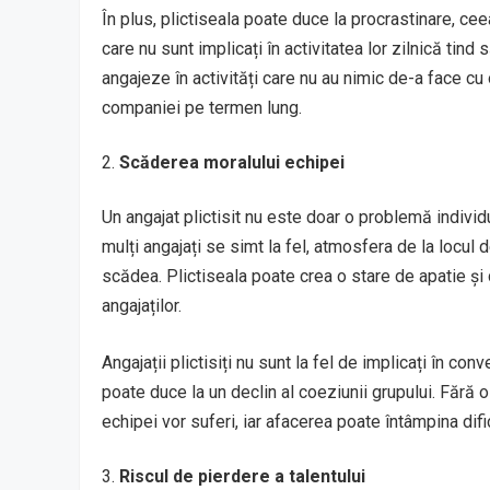
În plus, plictiseala poate duce la procrastinare, ce
care nu sunt implicați în activitatea lor zilnică tin
angajeze în activități care nu au nimic de-a face c
companiei pe termen lung.
Scăderea moralului echipei
Un angajat plictisit nu este doar o problemă indivi
mulți angajați se simt la fel, atmosfera de la locul 
scădea. Plictiseala poate crea o stare de apatie și
angajaților.
Angajații plictisiți nu sunt la fel de implicați în con
poate duce la un declin al coeziunii grupului. Fără o
echipei vor suferi, iar afacerea poate întâmpina dific
Riscul de pierdere a talentului