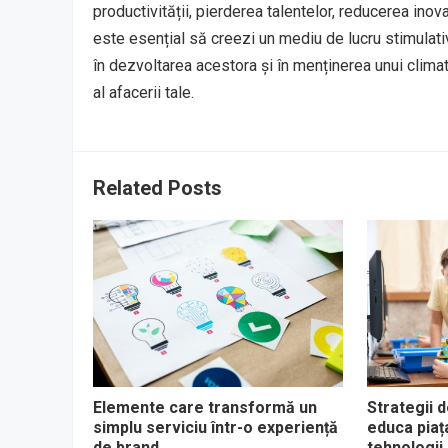
productivității, pierderea talentelor, reducerea inova
este esențial să creezi un mediu de lucru stimulativ ș
în dezvoltarea acestora și în menținerea unui clima
al afacerii tale.
Related Posts
Elemente care transformă un
Strategii 
simplu serviciu într-o experiență
educa piaț
de brand
tehnologii 