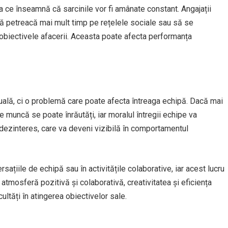
ea ce înseamnă că sarcinile vor fi amânate constant. Angajații
d să petreacă mai mult timp pe rețelele sociale sau să se
u obiectivele afacerii. Aceasta poate afecta performanța
duală, ci o problemă care poate afecta întreaga echipă. Dacă mai
de muncă se poate înrăutăți, iar moralul întregii echipe va
 dezinteres, care va deveni vizibilă în comportamentul
versațiile de echipă sau în activitățile colaborative, iar acest lucru
 atmosferă pozitivă și colaborativă, creativitatea și eficiența
ultăți în atingerea obiectivelor sale.