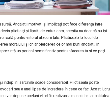
ursă. Angajații motivați și implicați pot face diferența între
devin plictisiți și lipsiți de entuziasm, aceștia nu doar că nu își
reală pentru viitorul afacerii tale. Plictiseala la locul de
ea moralului și chiar pierderea celor mai buni angajați. În
 reprezintă un pericol semnificativ pentru afacerea ta și ce poți
-și îndeplini sarcinile scade considerabil. Plictiseala poate
rovocări sau a unei lipse de încredere în ceea ce fac. Acest lucru
nu vor depune același efort în realizarea muncii lor, iar calitatea