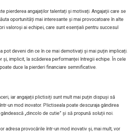
te pierderea angajaților talentați și motivați. Angajații care se
 căuta oportunități mai interesante și mai provocatoare în alte
 valoroși ai echipei, care sunt esențiali pentru succesul
 pot deveni din ce în ce mai demotivați și mai puțin implicați.
și, implicit, la scăderea performanței întregii echipe. În cele
poate duce la pierderi financiare semnificative.
eri, iar angajații plictisiți sunt mult mai puțin dispuși să
într-un mod inovator. Plictiseala poate descuraja gândirea
 gândească „dincolo de cutie” și să propună soluții noi.
 vor adresa provocările într-un mod inovativ și, mai mult, vor