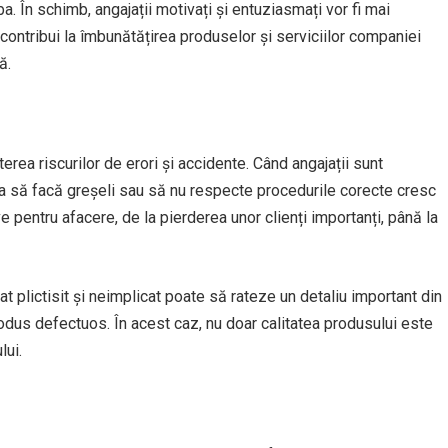
a. În schimb, angajații motivați și entuziasmați vor fi mai
 contribui la îmbunătățirea produselor și serviciilor companiei
ă.
șterea riscurilor de erori și accidente. Când angajații sunt
ia să facă greșeli sau să nu respecte procedurile corecte cresc
 pentru afacere, de la pierderea unor clienți importanți, până la
 plictisit și neimplicat poate să rateze un detaliu important din
odus defectuos. În acest caz, nu doar calitatea produsului este
lui.