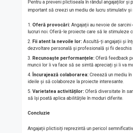
Pentru a preveni plictiseala în rândul angajaților și 
important să creezi un mediu de lucru stimulativ și m
Oferă provocări:
Angajații au nevoie de sarcini 
lucruri noi. Oferă-le proiecte care să le stimuleze 
Fii atent la nevoile lor:
Ascultă-ți angajații și în
dezvoltare personală și profesională și fii deschis
Recunoaște performanțele:
Oferă feedback poz
muncii lor îi va face să se simtă apreciați și îi va 
Încurajează colaborarea:
Creează un mediu în c
ideile și să colaboreze la proiecte interesante.
Varietatea activităților:
Oferă diversitate în sarc
să își poată aplica abilitățile în moduri diferite.
Concluzie
Angajații plictisiți reprezintă un pericol semnifica