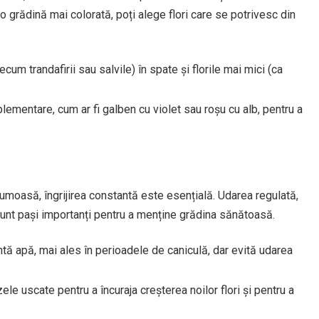
 o grădină mai colorată, poți alege flori care se potrivesc din
recum trandafirii sau salvile) în spate și florile mai mici (ca
plementare, cum ar fi galben cu violet sau roșu cu alb, pentru a
rumoasă, îngrijirea constantă este esențială. Udarea regulată,
or sunt pași importanți pentru a menține grădina sănătoasă.
ntă apă, mai ales în perioadele de caniculă, dar evită udarea
nzele uscate pentru a încuraja creșterea noilor flori și pentru a