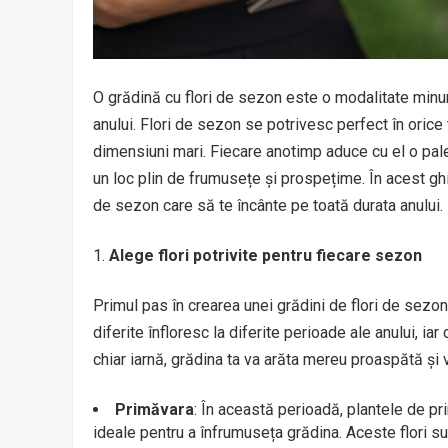
O grădină cu flori de sezon este o modalitate minun
anului. Flori de sezon se potrivesc perfect în orice 
dimensiuni mari. Fiecare anotimp aduce cu el o paletă
un loc plin de frumusețe și prospețime. În acest ghid
de sezon care să te încânte pe toată durata anului.
Alege flori potrivite pentru fiecare sezon
Primul pas în crearea unei grădini de flori de sezon
diferite înfloresc la diferite perioade ale anului, i
chiar iarnă, grădina ta va arăta mereu proaspătă și v
Primăvara
: În această perioadă, plantele de pr
ideale pentru a înfrumuseța grădina. Aceste flori s