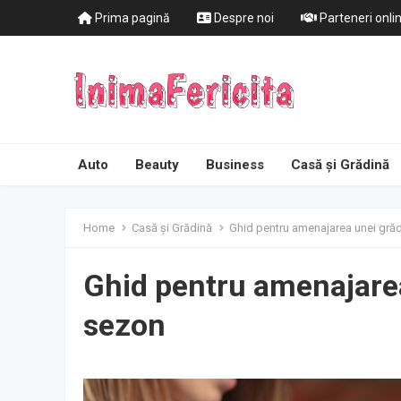
Prima pagină
Despre noi
Parteneri onli
Auto
Beauty
Business
Casă și Grădină
Home
Casă și Grădină
Ghid pentru amenajarea unei grădi
Ghid pentru amenajarea 
sezon