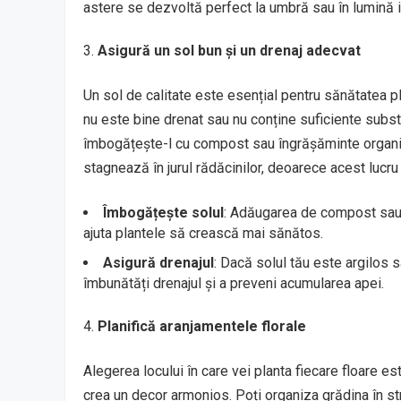
astere se dezvoltă perfect la umbră sau în lumină i
Asigură un sol bun și un drenaj adecvat
Un sol de calitate este esențial pentru sănătatea pl
nu este bine drenat sau nu conține suficiente substa
îmbogățește-l cu compost sau îngrășăminte organi
stagnează în jurul rădăcinilor, deoarece acest lucru
Îmbogățește solul
: Adăugarea de compost sau î
ajuta plantele să crească mai sănătos.
Asigură drenajul
: Dacă solul tău este argilos 
îmbunătăți drenajul și a preveni acumularea apei.
Planifică aranjamentele florale
Alegerea locului în care vei planta fiecare floare es
crea un decor armonios. Poți organiza grădina în strat