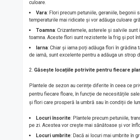
culoare.
Vara
: Flori precum petuniile, geraniile, begonii
temperaturile mai ridicate și vor adăuga culoare gră
Toamna
: Crizantemele, asterele și salvile sunt
toamna. Aceste flori sunt rezistente la frig și pot
Iarna
: Chiar și iarna poți adăuga flori în grădin
de iarnă, sunt excelente pentru a adăuga un strop de 
Găsește locațiile potrivite pentru fiecare pla
Plantele de sezon au cerințe diferite în ceea ce priv
pentru fiecare floare, în funcție de necesitățile sale.
și flori care prosperă la umbră sau în condiții de lu
Locuri însorite
: Plantele precum petuniile, tran
pe zi. Acestea vor crește mai sănătoase și vor înflo
Locuri umbrite
: Dacă ai locuri mai umbrite în g