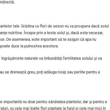
ndirectă.
antelor tale. Grădina cu flori de sezon nu va prospera dacă solul
nțe nutritive. Începe prin a testa solul și, dacă este necesar,
ce. De asemenea, este important să te asiguri că apa nu
 poate duce la putrezirea acestora.
ngrășăminte naturale va îmbunătăți fertilitatea solului și va
sau se drenează greu, poți adăuga nisip sau perlite pentru a
te importantă nu doar pentru sănătatea plantelor, dar și pentru a
uri, cu cele mai înalte flori plantate la fund și cele mai mici în