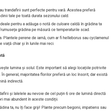
 sau trandafirii sunt perfecte pentru vară. Acestea preferă
dinii tale pe toată durata sezonului cald.
 ideale pentru a adăuga o notă de culoare caldă în grădina ta
 înfrumuseța grădina pe măsură ce temperaturile scad.
a ta. Plantele perene de iarnă, cum ar fi helleborus sau cyclamenul
viață chiar și în lunile mai reci.
ntă
ește lumina și solul. Este important să alegi locațiile potrivite
 În general, majoritatea florilor preferă un loc însorit, dar există
mină indirectă.
dafirii și lalelele au nevoie de cel puțin 6 ore de lumină directă
ri mai abundent în aceste condiții.
rădina ta, nu îți face griji! Plante precum begonii, impatiens sau