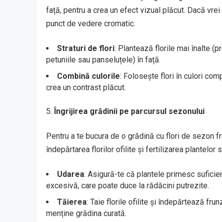
față, pentru a crea un efect vizual plăcut. Dacă vrei
punct de vedere cromatic.
Straturi de flori
: Plantează florile mai înalte (p
petuniile sau panseluțele) în față.
Combină culorile
: Folosește flori în culori com
crea un contrast plăcut.
Îngrijirea grădinii pe parcursul sezonului
Pentru a te bucura de o grădină cu flori de sezon f
îndepărtarea florilor ofilite și fertilizarea plantel
Udarea
: Asigură-te că plantele primesc suficie
excesivă, care poate duce la rădăcini putrezite.
Tăierea
: Taie florile ofilite și îndepărtează fru
menține grădina curată.