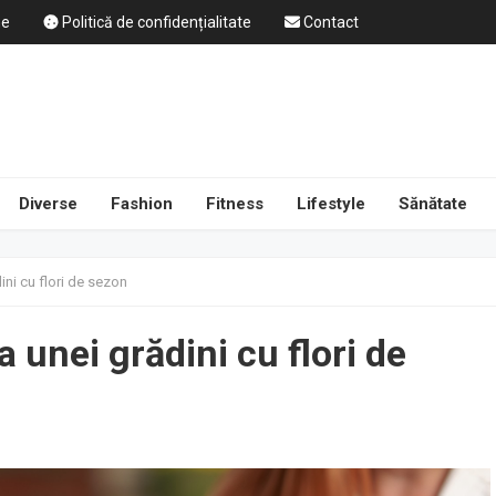
ne
Politică de confidențialitate
Contact
Diverse
Fashion
Fitness
Lifestyle
Sănătate
ni cu flori de sezon
unei grădini cu flori de