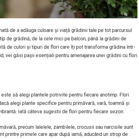
ată de a adăuga culoare și viață grădinii tale pe tot parcursul
tip de grădină, de la cele mici pe balcon, până la grădini de
 de culori și tipuri de flori care îți pot transforma grădina într-
, vei găsi pașii esențiali pentru amenajarea unei grădini cu flori
 este să alegi plantele potrivite pentru fiecare anotimp. Flori
ar dacă alegi plante specifice pentru primăvară, vară, toamnă și
ibrantă. Iată câteva sugestii de flori pentru fiecare sezon:
imăvară, precum lalelele, zambilele, crocusii sau narcisile sunt
unt printre primele care apar după iarnă, aducând un strop de