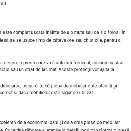
til.
esa este complet uscată înainte de a o muta sau de a o folosi. În
 piesa să se usuce timp de câteva ore sau chiar zile, pentru a
 despre o piesă care va fi utilizată frecvent, adaugă un strat
cție sau un strat de lac mat. Aceste protecții vor ajuta la
iționarea, asigură-te că piesa de mobilier este stabilă și
corect și dacă mobilierul este sigur de utilizat.
celentă de a economisi bani și de a crea piese de mobilier
e. Cu puțină răbdare și atenție la detalii, poți transforma o piesă