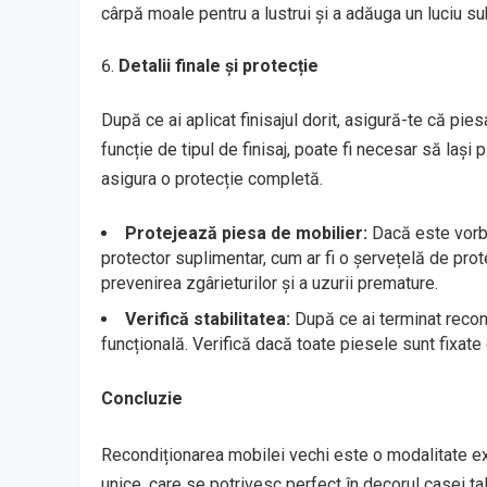
cârpă moale pentru a lustrui și a adăuga un luciu sub
Detalii finale și protecție
După ce ai aplicat finisajul dorit, asigură-te că pi
funcție de tipul de finisaj, poate fi necesar să lași
asigura o protecție completă.
Protejează piesa de mobilier:
Dacă este vorba
protector suplimentar, cum ar fi o șervețelă de prote
prevenirea zgârieturilor și a uzurii premature.
Verifică stabilitatea:
După ce ai terminat recond
funcțională. Verifică dacă toate piesele sunt fixate 
Concluzie
Recondiționarea mobilei vechi este o modalitate ex
unice, care se potrivesc perfect în decorul casei tal