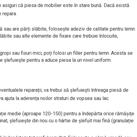
e asiguri că piesa de mobilier este în stare bună. Dacă există
e repara.
 sau are părți slăbite, folosește adeziv de calitate pentru lemn
slăbite sau alte elemente de fixare care trebuie înlocuite,
gropi sau fisuri mici, poți folosi un filler pentru lemn. Acesta se
e șlefuiește pentru a aduce piesa la un nivel uniform.
eventualele reparații, va trebui să șlefuiești întreaga piesă de
a ajuta la aderența noilor straturi de vopsea sau lac.
lație medie (aproape 120-150) pentru a îndepărta orice rămășițe
nat, șlefuiește din nou cu o hârtie de șlefuit mai fină (granulație