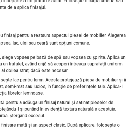
ă îndepărtezi tot praful rezultat. Folosește o cârpă umedă sau
te de a aplica finisajul.
u finisaj pentru a restaura aspectul piesei de mobilier. Alegerea
vopsea, lac, ulei sau ceară sunt opțiuni comune.
, alege vopsea pe bază de apă sau vopsea cu șpirite. Aplică un
 un trafalet, având grijă să acoperi întreaga suprafață uniform.
 al doilea strat, dacă este necesar.
losește lac pentru lemn. Acesta protejează piesa de mobilier și îi
t, semi-mat sau lucios, în funcție de preferințele tale. Aplică-l
cția fibrelor lemnoase.
ă pentru a adăuga un finisaj natural și satinat pieselor de
otejându-l și punând în evidență textura naturală a acestuia.
arbă, ștergând excesul.
finisare mată și un aspect clasic. După aplicare, folosește o