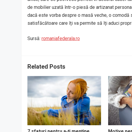
de mobilier uzată într-o piesă de artizanat personali
dacă este vorba despre o masă veche, o comodă sau
satisfăcătoare care îți va permite să îți aduci propri
Sursă:
romaniafederala.ro
Related Posts
7 sfaturi pentru a-ți menține
Motive pen