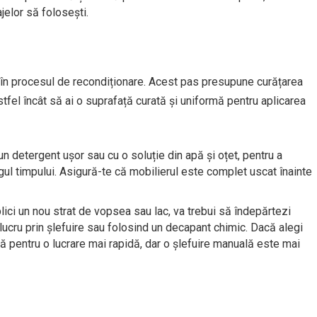
ajelor să folosești.
 în procesul de recondiționare. Acest pas presupune curățarea
stfel încât să ai o suprafață curată și uniformă pentru aplicarea
n detergent ușor sau cu o soluție din apă și oțet, pentru a
ul timpului. Asigură-te că mobilierul este complet uscat înainte
ici un nou strat de vopsea sau lac, va trebui să îndepărtezi
lucru prin șlefuire sau folosind un decapant chimic. Dacă alegi
că pentru o lucrare mai rapidă, dar o șlefuire manuală este mai