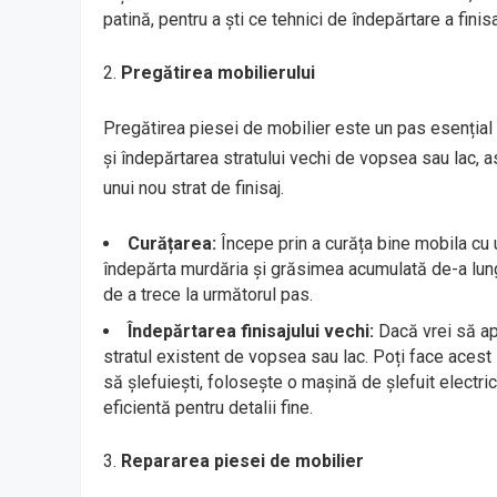
patină, pentru a ști ce tehnici de îndepărtare a finis
Pregătirea mobilierului
Pregătirea piesei de mobilier este un pas esențial
și îndepărtarea stratului vechi de vopsea sau lac, a
unui nou strat de finisaj.
Curățarea:
Începe prin a curăța bine mobila cu u
îndepărta murdăria și grăsimea acumulată de-a lung
de a trece la următorul pas.
Îndepărtarea finisajului vechi:
Dacă vrei să apl
stratul existent de vopsea sau lac. Poți face acest 
să șlefuiești, folosește o mașină de șlefuit electri
eficientă pentru detalii fine.
Repararea piesei de mobilier