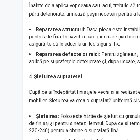
Înainte de a aplica vopseaua sau lacul, trebuie să t
părți deteriorate, urmează pașii necesari pentru a l
Repararea structurii:
Dacă piesa este instabilă
pentru a le fixa. În cazul în care piesa are șuruburi 
asigură-te că le aduci la un loc sigur și fix.
Repararea defectelor mici:
Pentru zgârieturi, 
aplică pe suprafețele deteriorate și, după uscare, s
Șlefuirea suprafeței
După ce ai îndepărtat finisajele vechi și ai realizat 
mobilier. Șlefuirea va crea o suprafață uniformă și v
Șlefuirea:
Folosește hârtie de șlefuit cu granu
de finisaj și pentru a netezi lemnul. După ce ai termi
220-240) pentru a obține o suprafață fină.