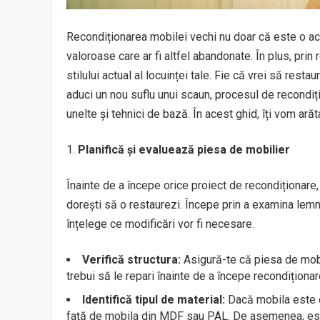
Recondiționarea mobilei vechi nu doar că este o act
valoroase care ar fi altfel abandonate. În plus, prin
stilului actual al locuinței tale. Fie că vrei să re
aduci un nou suflu unui scaun, procesul de recondiț
unelte și tehnici de bază. În acest ghid, îți vom a
Planifică și evaluează piesa de mobilier
Înainte de a începe orice proiect de recondiționare
dorești să o restaurezi. Începe prin a examina lemnu
înțelege ce modificări vor fi necesare.
Verifică structura:
Asigură-te că piesa de mobil
trebui să le repari înainte de a începe recondiționa
Identifică tipul de material:
Dacă mobila este di
față de mobila din MDF sau PAL. De asemenea, este