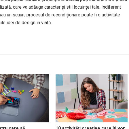
zată, care va adăuga caracter și stil locuinței tale. Indiferent
 un scaun, procesul de recondiționare poate fi o activitate
ile idei de design în viață.
tru care să
10 activități creative care îți vor