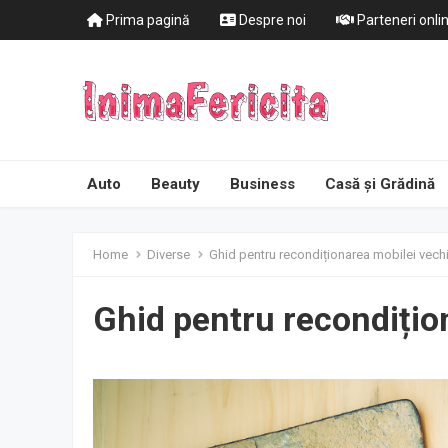
Prima pagină
Despre noi
Parteneri onli
Auto
Beauty
Business
Casă și Grădină
Home
Diverse
Ghid pentru recondiționarea mobilei vech
Ghid pentru recondițio