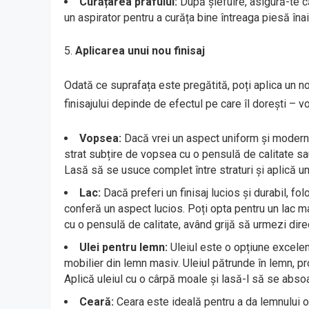
Curățarea prafului:
După șlefuire, asigură-te c
un aspirator pentru a curăța bine întreaga piesă înain
Aplicarea unui nou finisaj
Odată ce suprafața este pregătită, poți aplica un no
finisajului depinde de efectul pe care îl dorești – 
Vopsea:
Dacă vrei un aspect uniform și modern
strat subțire de vopsea cu o pensulă de calitate sau
Lasă să se usuce complet între straturi și aplică un
Lac:
Dacă preferi un finisaj lucios și durabil, fo
conferă un aspect lucios. Poți opta pentru un lac ma
cu o pensulă de calitate, având grijă să urmezi dire
Ulei pentru lemn:
Uleiul este o opțiune excelent
mobilier din lemn masiv. Uleiul pătrunde în lemn, pr
Aplică uleiul cu o cârpă moale și lasă-l să se abso
Ceară:
Ceara este ideală pentru a da lemnului o 