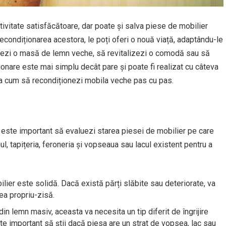
ivitate satisfăcătoare, dar poate și salva piese de mobilier
 recondiționarea acestora, le poți oferi o nouă viață, adaptându-le
staurezi o masă de lemn veche, să revitalizezi o comodă sau să
ionare este mai simplu decât pare și poate fi realizat cu câteva
răta cum să recondiționezi mobila veche pas cu pas.
, este important să evaluezi starea piesei de mobilier pe care
l, tapițeria, feroneria și vopseaua sau lacul existent pentru a
ier este solidă. Dacă există părți slăbite sau deteriorate, va
rea propriu-zisă.
n lemn masiv, aceasta va necesita un tip diferit de îngrijire
 important să știi dacă piesa are un strat de vopsea, lac sau