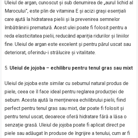
Uleiul de argan, cunoscut și sub denumirea de „aurul lichid al
Marocului”, este plin de vitamina E și acizi grași esențiali
care ajută la hidratarea pielii și la prevenirea semnelor
îmbătrânirii prematură. Acest ulei poate fi folosit pentru a
reda elasticitatea pielii, reducând apariția ridurilor și liniilor
fine. Uleiul de argan este excelent și pentru părul uscat sau
deteriorat, oferindu-i strălucire și vitalitate.
Uleiul de jojoba – echilibru pentru tenul gras sau mixt
Uleiul de jojoba este similar cu sebumul natural produs de
piele, ceea ce îl face ideal pentru reglarea producției de
sebum. Acesta ajută la menținerea echilibrului pielii, fiind
perfect pentru tenul gras sau mixt, dar poate fi folosit și
pentru tenul uscat, deoarece oferă hidratare fără a lăsa o
senzație grasă. Uleiul de jojoba poate fi aplicat direct pe
piele sau adăugat în produse de îngrijire a tenului, cum ar fi