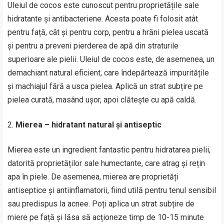
Uleiul de cocos este cunoscut pentru proprietățile sale
hidratante și antibacteriene. Acesta poate fi folosit atât
pentru față, cât și pentru corp, pentru a hrăni pielea uscată
și pentru a preveni pierderea de apă din straturile
superioare ale pielii. Uleiul de cocos este, de asemenea, un
demachiant natural eficient, care îndepărtează impuritățile
și machiajul fără a usca pielea. Aplică un strat subțire pe
pielea curată, masând ușor, apoi clătește cu apă caldă.
Mierea – hidratant natural și antiseptic
Mierea este un ingredient fantastic pentru hidratarea pielii,
datorită proprietăților sale humectante, care atrag și rețin
apa în piele. De asemenea, mierea are proprietăți
antiseptice și antiinflamatorii, fiind utilă pentru tenul sensibil
sau predispus la acnee. Poți aplica un strat subțire de
miere pe față și lăsa să acționeze timp de 10-15 minute