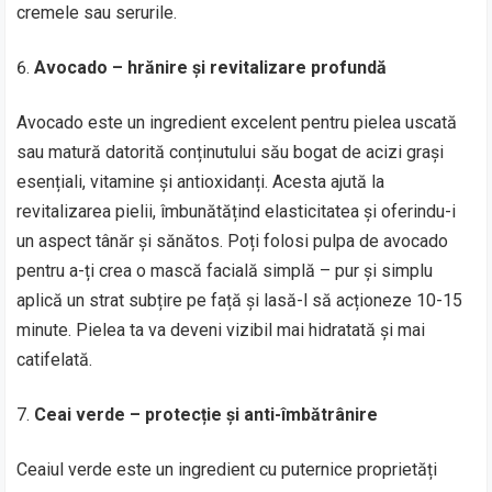
cremele sau serurile.
Avocado – hrănire și revitalizare profundă
Avocado este un ingredient excelent pentru pielea uscată
sau matură datorită conținutului său bogat de acizi grași
esențiali, vitamine și antioxidanți. Acesta ajută la
revitalizarea pielii, îmbunătățind elasticitatea și oferindu-i
un aspect tânăr și sănătos. Poți folosi pulpa de avocado
pentru a-ți crea o mască facială simplă – pur și simplu
aplică un strat subțire pe față și lasă-l să acționeze 10-15
minute. Pielea ta va deveni vizibil mai hidratată și mai
catifelată.
Ceai verde – protecție și anti-îmbătrânire
Ceaiul verde este un ingredient cu puternice proprietăți