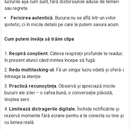
lucrurile așa cum sunt, fără distorsiunile aduse de temeri
sau regrete.
Fericirea autentică.
Bucuria nu se află într-un viitor
ipotetic, ci în micile detalii pe care le putem savura acum.
Cum putem învăța să trăim clipa
Respiră conștient.
Câteva respirații profunde te readuc
în prezent atunci când mintea începe să fugă.
Redu multitasking-ul.
Fă un singur lucru odată și oferă-i
întreaga ta atenție.
Practică recunoștința.
Observă și apreciază micile
bucurii ale zilei – o cafea bună, o conversație plăcută,
liniștea serii.
Limitează distragerile digitale.
Închide notificările și
rezervă momente fără ecrane pentru a te conecta cu tine și
cu lumea reală.