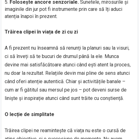
Folosește ancore senzoriale.
Sunetele, mirosurile și
imaginile din jur pot fi instrumente prin care să îți aduci
atenția înapoi în prezent.
Trăirea clipei în viața de zi cu zi
A fi prezent nu înseamnă să renunți la planuri sau la visuri,
ci să înveți să te bucuri de drumul până la ele. Munca
devine mai satisfăcătoare atunci când ești atent la proces,
nu doar la rezultat. Relațiile devin mai pline de sens atunci
când oferi atenție autentică. Chiar și activitățile banale –
cum ar fi gătitul sau mersul pe jos – pot deveni surse de
liniște și inspirație atunci când sunt trăite cu conștiență.
O lecție de simplitate
Trăirea clipei ne reamintește că viața nu este o cursă de
atins obiective, ci o succesiune de momente. Nu avem