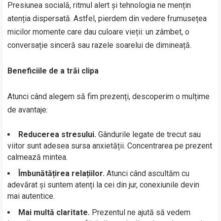
Presiunea socială, ritmul alert și tehnologia ne mențin
atenția dispersată. Astfel, pierdem din vedere frumusețea
micilor momente care dau culoare vieții: un zâmbet, o
conversație sinceră sau razele soarelui de dimineață.
Beneficiile de a trăi clipa
Atunci când alegem să fim prezenți, descoperim o mulțime
de avantaje:
Reducerea stresului.
Gândurile legate de trecut sau
viitor sunt adesea sursa anxietății. Concentrarea pe prezent
calmează mintea.
Îmbunătățirea relațiilor.
Atunci când ascultăm cu
adevărat și suntem atenți la cei din jur, conexiunile devin
mai autentice.
Mai multă claritate.
Prezentul ne ajută să vedem