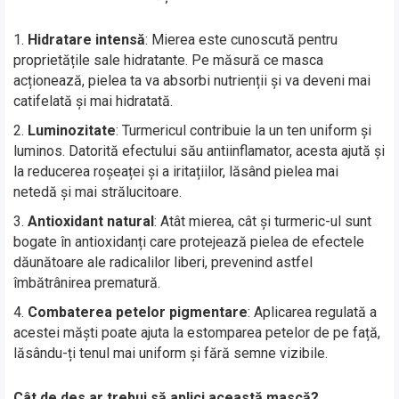
Hidratare intensă
: Mierea este cunoscută pentru
proprietățile sale hidratante. Pe măsură ce masca
acționează, pielea ta va absorbi nutrienții și va deveni mai
catifelată și mai hidratată.
Luminozitate
: Turmericul contribuie la un ten uniform și
luminos. Datorită efectului său antiinflamator, acesta ajută și
la reducerea roșeaței și a iritațiilor, lăsând pielea mai
netedă și mai strălucitoare.
Antioxidant natural
: Atât mierea, cât și turmeric-ul sunt
bogate în antioxidanți care protejează pielea de efectele
dăunătoare ale radicalilor liberi, prevenind astfel
îmbătrânirea prematură.
Combaterea petelor pigmentare
: Aplicarea regulată a
acestei măști poate ajuta la estomparea petelor de pe față,
lăsându-ți tenul mai uniform și fără semne vizibile.
Cât de des ar trebui să aplici această mască?