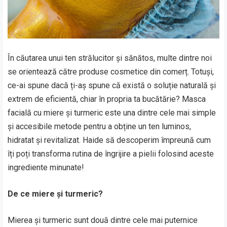
În căutarea unui ten strălucitor și sănătos, multe dintre noi
se orientează către produse cosmetice din comerț. Totuși,
ce-ai spune dacă ți-aș spune că există o soluție naturală și
extrem de eficientă, chiar în propria ta bucătărie? Masca
facială cu miere și turmeric este una dintre cele mai simple
și accesibile metode pentru a obține un ten luminos,
hidratat și revitalizat. Haide să descoperim împreună cum
îți poți transforma rutina de îngrijire a pielii folosind aceste
ingrediente minunate!
De ce miere și turmeric?
Mierea și turmeric sunt două dintre cele mai puternice