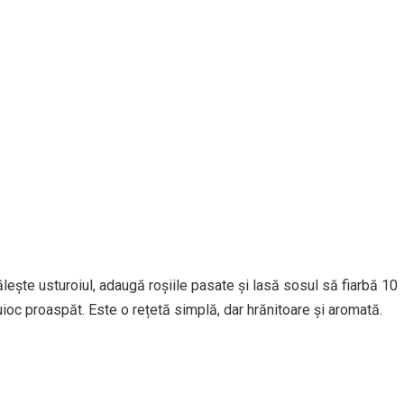
ălește usturoiul, adaugă roșiile pasate și lasă sosul să fiarbă 10
oc proaspăt. Este o rețetă simplă, dar hrănitoare și aromată.