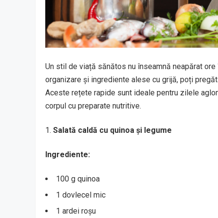
Un stil de viață sănătos nu înseamnă neapărat ore î
organizare și ingrediente alese cu grijă, poți pregă
Aceste rețete rapide sunt ideale pentru zilele aglome
corpul cu preparate nutritive.
Salată caldă cu quinoa și legume
Ingrediente:
100 g quinoa
1 dovlecel mic
1 ardei roșu