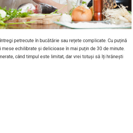
ntregi petrecute în bucătărie sau rețete complicate. Cu puțină
ti mese echilibrate și delicioase în mai puțin de 30 de minute.
rate, când timpul este limitat, dar vrei totuși să îți hrănești