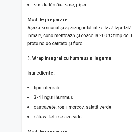
suc de lămâie, sare, piper
Mod de preparare:
Așază somonul și sparanghelul într-o tavă tapetată 
lămâie, condimentează și coace la 200°C timp de 15
proteine de calitate și fibre.
Wrap integral cu hummus și legume
Ingrediente:
lipii integrale
3-4 linguri hummus
castravete, roșii, morcov, salată verde
câteva felii de avocado
Mod de preparare: