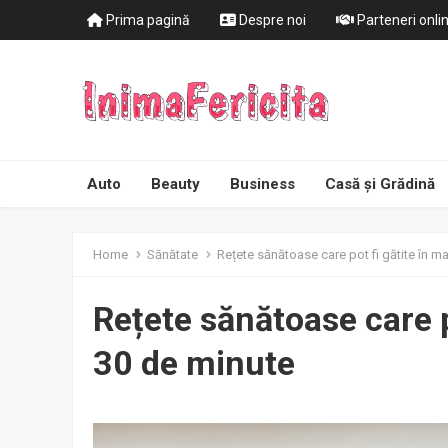
Prima pagină
Despre noi
Parteneri onli
Auto
Beauty
Business
Casă și Grădină
Home
Sănătate
Rețete sănătoase care pot fi gătite în m
Rețete sănătoase care p
30 de minute