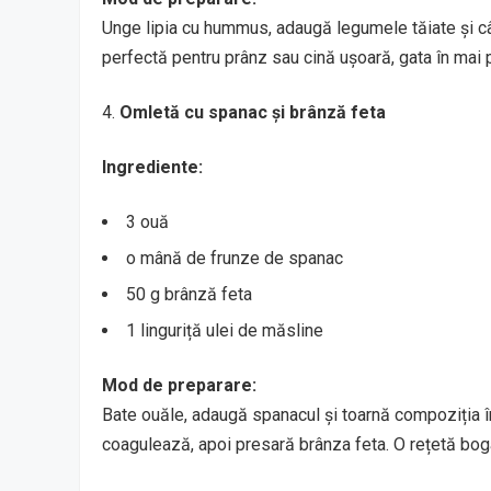
Unge lipia cu hummus, adaugă legumele tăiate și cât
perfectă pentru prânz sau cină ușoară, gata în mai 
Omletă cu spanac și brânză feta
Ingrediente:
3 ouă
o mână de frunze de spanac
50 g brânză feta
1 linguriță ulei de măsline
Mod de preparare:
Bate ouăle, adaugă spanacul și toarnă compoziția în
coagulează, apoi presară brânza feta. O rețetă bogat