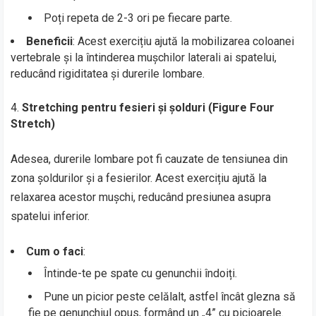
Poți repeta de 2-3 ori pe fiecare parte.
Beneficii
: Acest exercițiu ajută la mobilizarea coloanei
vertebrale și la întinderea mușchilor laterali ai spatelui,
reducând rigiditatea și durerile lombare.
Stretching pentru fesieri și șolduri (Figure Four
Stretch)
Adesea, durerile lombare pot fi cauzate de tensiunea din
zona șoldurilor și a fesierilor. Acest exercițiu ajută la
relaxarea acestor mușchi, reducând presiunea asupra
spatelui inferior.
Cum o faci
:
Întinde-te pe spate cu genunchii îndoiți.
Pune un picior peste celălalt, astfel încât glezna să
fie pe genunchiul opus, formând un „4” cu picioarele.