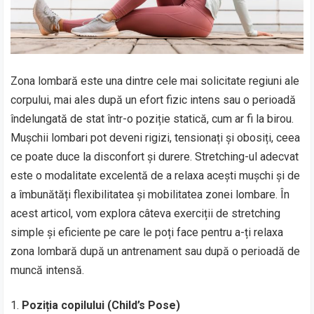
Zona lombară este una dintre cele mai solicitate regiuni ale
corpului, mai ales după un efort fizic intens sau o perioadă
îndelungată de stat într-o poziție statică, cum ar fi la birou.
Mușchii lombari pot deveni rigizi, tensionați și obosiți, ceea
ce poate duce la disconfort și durere. Stretching-ul adecvat
este o modalitate excelentă de a relaxa acești mușchi și de
a îmbunătăți flexibilitatea și mobilitatea zonei lombare. În
acest articol, vom explora câteva exerciții de stretching
simple și eficiente pe care le poți face pentru a-ți relaxa
zona lombară după un antrenament sau după o perioadă de
muncă intensă.
Poziția copilului (Child’s Pose)