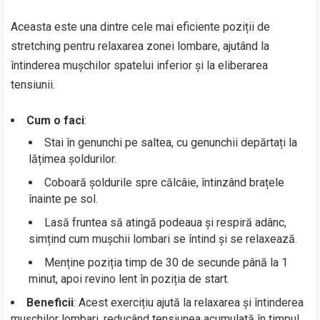
Aceasta este una dintre cele mai eficiente poziții de
stretching pentru relaxarea zonei lombare, ajutând la
întinderea mușchilor spatelui inferior și la eliberarea
tensiunii.
Cum o faci
:
Stai în genunchi pe saltea, cu genunchii depărtați la
lățimea șoldurilor.
Coboară șoldurile spre călcâie, întinzând brațele
înainte pe sol.
Lasă fruntea să atingă podeaua și respiră adânc,
simțind cum mușchii lombari se întind și se relaxează.
Menține poziția timp de 30 de secunde până la 1
minut, apoi revino lent în poziția de start.
Beneficii
: Acest exercițiu ajută la relaxarea și întinderea
mușchilor lombari, reducând tensiunea acumulată în timpul