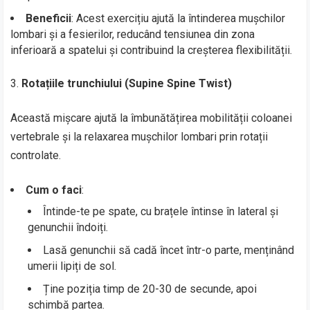
Beneficii
: Acest exercițiu ajută la întinderea mușchilor
lombari și a fesierilor, reducând tensiunea din zona
inferioară a spatelui și contribuind la creșterea flexibilității.
Rotațiile trunchiului (Supine Spine Twist)
Această mișcare ajută la îmbunătățirea mobilității coloanei
vertebrale și la relaxarea mușchilor lombari prin rotații
controlate.
Cum o faci
:
Întinde-te pe spate, cu brațele întinse în lateral și
genunchii îndoiți.
Lasă genunchii să cadă încet într-o parte, menținând
umerii lipiți de sol.
Ține poziția timp de 20-30 de secunde, apoi
schimbă partea.