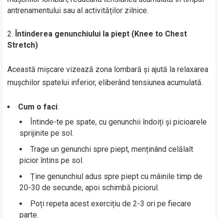
antrenamentului sau al activităților zilnice.
Întinderea genunchiului la piept (Knee to Chest
Stretch)
Această mișcare vizează zona lombară și ajută la relaxarea
mușchilor spatelui inferior, eliberând tensiunea acumulată.
Cum o faci
:
Întinde-te pe spate, cu genunchii îndoiți și picioarele
sprijinite pe sol.
Trage un genunchi spre piept, menținând celălalt
picior întins pe sol.
Ține genunchiul adus spre piept cu mâinile timp de
20-30 de secunde, apoi schimbă piciorul.
Poți repeta acest exercițiu de 2-3 ori pe fiecare
parte.