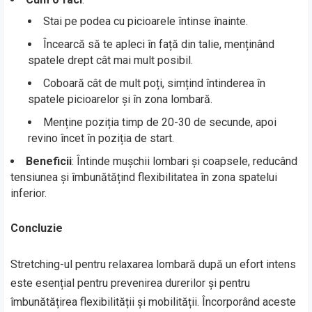
Stai pe podea cu picioarele întinse înainte.
Încearcă să te apleci în față din talie, menținând
spatele drept cât mai mult posibil.
Coboară cât de mult poți, simțind întinderea în
spatele picioarelor și în zona lombară.
Menține poziția timp de 20-30 de secunde, apoi
revino încet în poziția de start.
Beneficii
: Întinde mușchii lombari și coapsele, reducând
tensiunea și îmbunătățind flexibilitatea în zona spatelui
inferior.
Concluzie
Stretching-ul pentru relaxarea lombară după un efort intens
este esențial pentru prevenirea durerilor și pentru
îmbunătățirea flexibilității și mobilității. Încorporând aceste