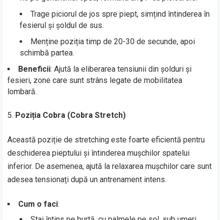
Trage piciorul de jos spre piept, simțind întinderea în
fesierul și șoldul de sus.
Menține poziția timp de 20-30 de secunde, apoi
schimbă partea.
Beneficii
: Ajută la eliberarea tensiunii din șolduri și
fesieri, zone care sunt strâns legate de mobilitatea
lombară.
Poziția Cobra (Cobra Stretch)
Această poziție de stretching este foarte eficientă pentru
deschiderea pieptului și întinderea mușchilor spatelui
inferior. De asemenea, ajută la relaxarea mușchilor care sunt
adesea tensionați după un antrenament intens.
Cum o faci
:
Stai întins pe burtă, cu palmele pe sol, sub umeri.