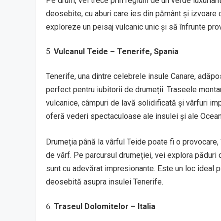
Pe drum, vei trece prin regiuni de un verde luxuriant
deosebite, cu aburi care ies din pământ și izvoare c
exploreze un peisaj vulcanic unic și să înfrunte prov
Vulcanul Teide – Tenerife, Spania
Tenerife, una dintre celebrele insule Canare, adăp
perfect pentru iubitorii de drumeții. Traseele mont
vulcanice, câmpuri de lavă solidificată și vârfuri im
oferă vederi spectaculoase ale insulei și ale Oceanu
Drumeția până la vârful Teide poate fi o provocare, 
de vârf. Pe parcursul drumeției, vei explora păduri de
sunt cu adevărat impresionante. Este un loc ideal p
deosebită asupra insulei Tenerife.
Traseul Dolomitelor – Italia