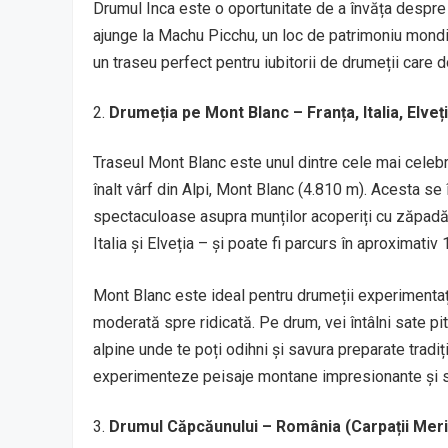
Drumul Inca este o oportunitate de a învăța despre cu
ajunge la Machu Picchu, un loc de patrimoniu mondia
un traseu perfect pentru iubitorii de drumeții care 
Drumeția pe Mont Blanc – Franța, Italia, Elveț
Traseul Mont Blanc este unul dintre cele mai celebr
înalt vârf din Alpi, Mont Blanc (4.810 m). Acesta se
spectaculoase asupra munților acoperiți cu zăpadă, gh
Italia și Elveția – și poate fi parcurs în aproximativ 
Mont Blanc este ideal pentru drumeții experimentați,
moderată spre ridicată. Pe drum, vei întâlni sate pi
alpine unde te poți odihni și savura preparate tradi
experimenteze peisaje montane impresionante și să 
Drumul Căpcăunului – România (Carpații Meri