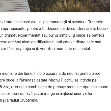
evărate sanctuare ale liniștii, frumuseții și aventurii. Traseele
 impresionante, pentru a te deconecta de cotidian și a te bucura
i un drumeț experimentat sau pur și simplu îți place să petreci
sc oricărui nivel de dificultate. Iată câteva dintre cele mai
r tăia respirația și îți vor oferi momente de neuitat.
 montane din lume, fiind o excursie de neuitat pentru orice
, care duce la faimoasa cetate Machu Picchu, se întinde pe
3-5 zile, oferind o combinație de peisaje montane spectaculoase
le, câmpuri de lavă și vei ajunge în mijlocul unor vârfuri
 și a râului Urubamba.