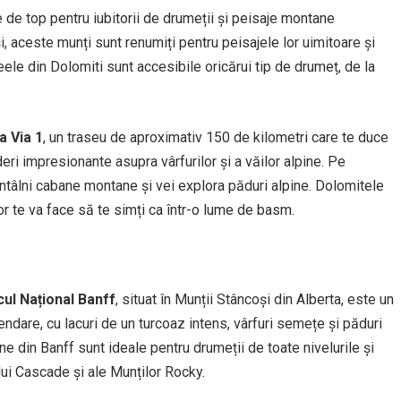
ie de top pentru iubitorii de drumeții și peisaje montane
i, aceste munți sunt renumiți pentru peisajele lor uimitoare și
ele din Dolomiti sunt accesibile oricărui tip de drumeț, de la
a Via 1
, un traseu de aproximativ 150 de kilometri care te duce
deri impresionante asupra vârfurilor și a văilor alpine. Pe
i întâlni cabane montane și vei explora păduri alpine. Dolomitele
r te va face să te simți ca într-o lume de basm.
ul Național Banff
, situat în Munții Stâncoși din Alberta, este un
ndare, cu lacuri de un turcoaz intens, vârfuri semețe și păduri
ne din Banff sunt ideale pentru drumeții de toate nivelurile și
lui Cascade și ale Munților Rocky.