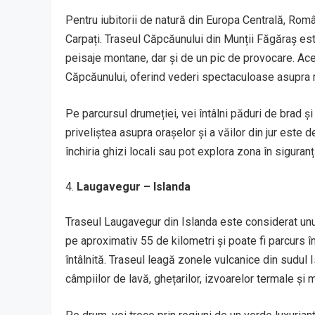
Pentru iubitorii de natură din Europa Centrală, Ro
Carpați. Traseul Căpcăunului din Munții Făgăraș es
peisaje montane, dar și de un pic de provocare. Aces
Căpcăunului, oferind vederi spectaculoase asupra re
Pe parcursul drumeției, vei întâlni păduri de brad și 
priveliștea asupra orașelor și a văilor din jur este 
închiria ghizi locali sau pot explora zona în siguranț
Laugavegur – Islanda
Traseul Laugavegur din Islanda este considerat unu
pe aproximativ 55 de kilometri și poate fi parcurs în
întâlnită. Traseul leagă zonele vulcanice din sudul 
câmpiilor de lavă, ghețarilor, izvoarelor termale și m