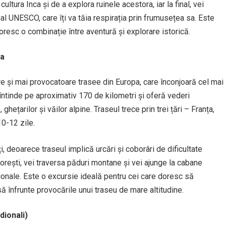
ltura Inca și de a explora ruinele acestora, iar la final, vei
l UNESCO, care îți va tăia respirația prin frumusețea sa. Este
doresc o combinație între aventură și explorare istorică.
ia
e și mai provocatoare trasee din Europa, care înconjoară cel mai
 întinde pe aproximativ 170 de kilometri și oferă vederi
ețarilor și văilor alpine. Traseul trece prin trei țări – Franța,
10-12 zile.
 deoarece traseul implică urcări și coborâri de dificultate
torești, vei traversa păduri montane și vei ajunge la cabane
ționale. Este o excursie ideală pentru cei care doresc să
înfrunte provocările unui traseu de mare altitudine.
dionali)