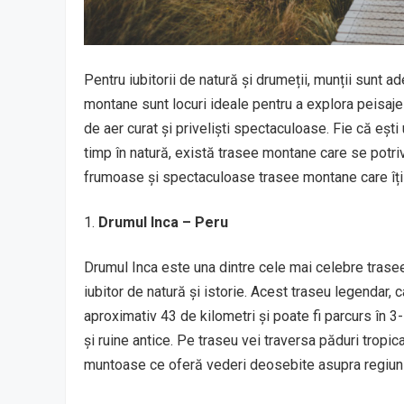
Pentru iubitorii de natură și drumeții, munții sunt ad
montane sunt locuri ideale pentru a explora peisaje
de aer curat și priveliști spectaculoase. Fie că eșt
timp în natură, există trasee montane care se potrive
frumoase și spectaculoase trasee montane care îți vo
Drumul Inca – Peru
Drumul Inca este una dintre cele mai celebre trasee
iubitor de natură și istorie. Acest traseu legendar
aproximativ 43 de kilometri și poate fi parcurs în 
și ruine antice. Pe traseu vei traversa păduri tropica
muntoase ce oferă vederi deosebite asupra regiunii