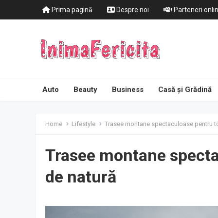
Prima pagină
Despre noi
Parteneri onli
Auto
Beauty
Business
Casă și Grădină
Home
Lifestyle
Trasee montane spectaculoase pentru toți
Trasee montane spectac
de natură