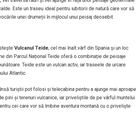
, vei traversa râuri și vei ajunge în fața unor peisaje geotermale
alde. Este un traseu ideal pentru iubitorii de natură care vor să
ocările unei drumeții în mijlocul unui peisaj deosebit.
ostește
Vulcanul Teide
, cel mai înalt vârf din Spania și un loc
ane din Parcul Național Teide oferă o combinație de peisaje
punătoare. Teide este un vulcan activ, iar traseele de urcare
lui Atlantic.
însă turiștii pot folosi și telecabina pentru a ajunge mai aproape
 pini și terenuri vulcanice, iar priveliștile de pe vârful muntelui
entru cei care vor să îmbine aventura montană cu o priveliște