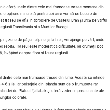
mânia oferă unele dintre cele mai frumoase trasee montane din
te o opțiune minunată pentru cei care vor să se bucure de
t traseu se află în apropiere de Castelul Bran și urcă pe vârful
giunii Transilvania și a Munților Bucegi.
pini, zone de pășuni alpine și, la final, vei ajunge pe vârf, unde
deosebită. Traseul este moderat ca dificultate, iar drumeții pot
ă, învățând despre flora și fauna regiunii.
l dintre cele mai frumoase trasee din lume. Acesta se întinde
 4-6 zile, iar peisajele din Islanda sunt de o frumusețe rar
Islandei de Platoul Fjallabak și oferă vederi impresionante ale
unților colorate.