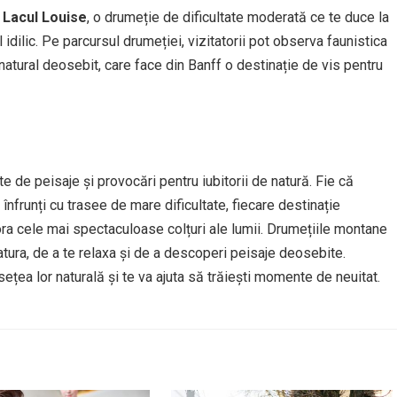
e
Lacul Louise
, o drumeție de dificultate moderată ce te duce la
 idilic. Pe parcursul drumeției, vizitatorii pot observa faunistica
j natural deosebit, care face din Banff o destinație de vis pentru
 de peisaje și provocări pentru iubitorii de natură. Fie că
înfrunți cu trasee de mare dificultate, fiecare destinație
ra cele mai spectaculoase colțuri ale lumii. Drumețiile montane
tura, de a te relaxa și de a descoperi peisaje deosebite.
ețea lor naturală și te va ajuta să trăiești momente de neuitat.