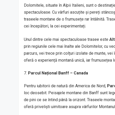
Dolomitele, situate în Alpii Italieni, sunt o destinaț
spectaculoase. Cu vârfuri ascuțite și pereți stâncoș
traseele montane de o frumusețe rar întâlnită. Trase
cei începători, la cei experimentați.
Unul dintre cele mai spectaculoase trasee este
Alt
prin regiunile cele mai înalte ale Dolomitelor, cu ve
parcurs, vei trece prin colțuri izolate de munte, ve
oferă o experiență montană unică, iar frumusețea lo
Parcul Național Banff – Canada
Pentru iubitorii de natură din America de Nord,
Parc
loc deosebit. Peisajele montane din Banff sunt lege
de pini ce se întind până la orizont. Traseele monta
oferă priveliști uimitoare asupra vârfurilor Montanu