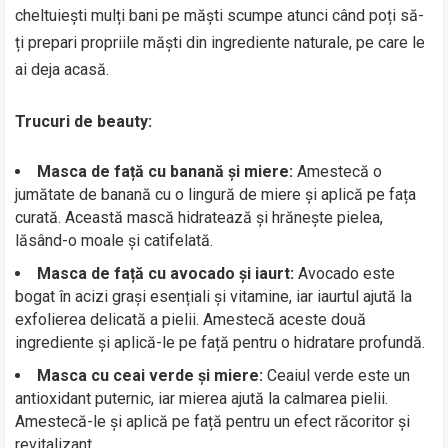
cheltuiești mulți bani pe măști scumpe atunci când poți să-
ți prepari propriile măști din ingrediente naturale, pe care le
ai deja acasă.
Trucuri de beauty:
Masca de față cu banană și miere:
Amestecă o
jumătate de banană cu o lingură de miere și aplică pe fața
curată. Această mască hidratează și hrănește pielea,
lăsând-o moale și catifelată.
Masca de față cu avocado și iaurt:
Avocado este
bogat în acizi grași esențiali și vitamine, iar iaurtul ajută la
exfolierea delicată a pielii. Amestecă aceste două
ingrediente și aplică-le pe față pentru o hidratare profundă.
Masca cu ceai verde și miere:
Ceaiul verde este un
antioxidant puternic, iar mierea ajută la calmarea pielii.
Amestecă-le și aplică pe față pentru un efect răcoritor și
revitalizant.